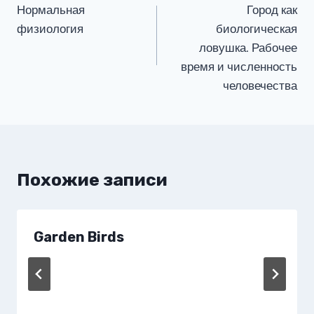
Нормальная
Город как
по
физиология
биологическая
записям
ловушка. Рабочее
время и численность
человечества
Похожие записи
Garden Birds