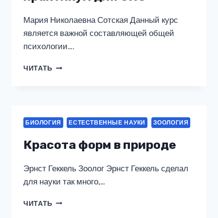
Мария Николаевна Сотская Данный курс
является важной составляющей общей
психологии….
ЗООПСИХОЛОГИЯ
ЧИТАТЬ
И
СРАВНИТЕЛЬНАЯ
ПСИХОЛОГИЯ.
УЧЕБНИК
И
БИОЛОГИЯ
ЕСТЕСТВЕННЫЕ НАУКИ
ЗООЛОГИЯ
ПРАКТИКУМ
ДЛЯ
Красота форм в природе
СПО
Эрнст Геккель Зоолог Эрнст Геккель сделал
для науки так много,…
КРАСОТА
ЧИТАТЬ
ФОРМ