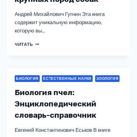
Андрей Михайлович Гугнин Эта книга
содержит уникальную информацию,
которую вы…
РАЦИОНЫ
ЧИТАТЬ
ПИТАНИЯ
БЕРЕМЕННОЙ
И
ЛАКТИРУЮЩЕЙ
СУКИ.
БИОЛОГИЯ
ЕСТЕСТВЕННЫЕ НАУКИ
ЗООЛОГИЯ
РАЦИОНЫ
ПИТАНИЯ,
Биология пчел:
ИСКУССТВЕННОЕ
ВСКАРМЛИВАНИЕ
Энциклопедический
ЩЕНКОВ
словарь-справочник
КРУПНЫХ
ПОРОД
СОБАК
Евгений Константинович Еськов В книге