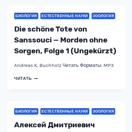
СРАВНИТЕЛЬНАЯ
МОРФОЛОГИЯ
ОТДЕЛЬНЫХ
БИОЛОГИЯ
ЕСТЕСТВЕННЫЕ НАУКИ
ЗООЛОГИЯ
СИСТЕМ
ОРГАНОВ
Die schöne Tote von
У
РАЗЛИЧНЫХ
Sanssouci — Morden ohne
ТИПОВ
Sorgen, Folge 1 (Ungekürzt)
ЖИВОТНЫХ
Andreas K. Buchholz Читать Форматы: MP3
DIE
ЧИТАТЬ
SCHÖNE
TOTE
VON
SANSSOUCI
—
БИОЛОГИЯ
ЕСТЕСТВЕННЫЕ НАУКИ
ЗООЛОГИЯ
MORDEN
OHNE
Алексей Дмитриевич
SORGEN,