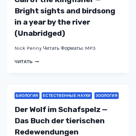
РЕГИОНАХ
ЗАПАДНОЙ
Bright sights and birdsong
СИБИРИ
in a year by the river
(Unabridged)
Nick Penny Читать Форматы: MP3
CALL
ЧИТАТЬ
OF
THE
KINGFISHER
—
BRIGHT
БИОЛОГИЯ
ЕСТЕСТВЕННЫЕ НАУКИ
ЗООЛОГИЯ
SIGHTS
AND
Der Wolf im Schafspelz —
BIRDSONG
IN
Das Buch der tierischen
A
Redewendungen
YEAR