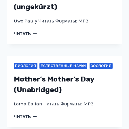
BY
(ungekürzt)
THE
RIVER
(UNABRIDGED)
Uwe Pauly Читать Форматы: MP3
DER
ЧИТАТЬ
WOLF
IM
SCHAFSPELZ
—
DAS
БИОЛОГИЯ
ЕСТЕСТВЕННЫЕ НАУКИ
ЗООЛОГИЯ
BUCH
DER
Mother’s Mother’s Day
TIERISCHEN
REDEWENDUNGEN
(Unabridged)
(UNGEKÜRZT)
Lorna Balian Читать Форматы: MP3
MOTHER’S
ЧИТАТЬ
MOTHER’S
DAY