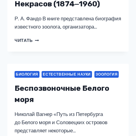
FOLGE
Некрасов (1874‒1960)
1
(UNGEKÜRZT)
Р. А. Фандо В книге представлена биография
известного зоолога, организатора…
АЛЕКСЕЙ
ЧИТАТЬ
ДМИТРИЕВИЧ
НЕКРАСОВ
(1874‒
1960)
БИОЛОГИЯ
ЕСТЕСТВЕННЫЕ НАУКИ
ЗООЛОГИЯ
Беспозвоночные Белого
моря
Николай Вагнер «Путь из Петербурга
до Белого моря и Соловецких островов
представляет некоторые…