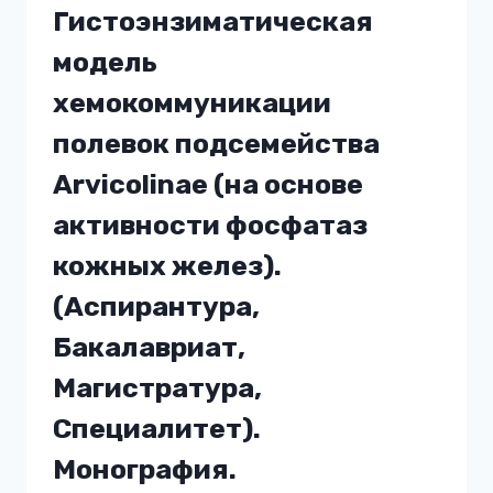
МАГИСТРАТУРА).
Гистоэнзиматическая
УЧЕБНОЕ
ПОСОБИЕ.
модель
хемокоммуникации
полевок подсемейства
Arvicolinae (на основе
активности фосфатаз
кожных желез).
(Аспирантура,
Бакалавриат,
Магистратура,
Специалитет).
Монография.