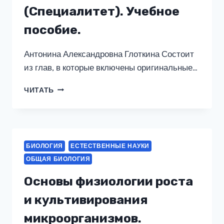
(Специалитет). Учебное
пособие.
Антонина Александровна Глоткина Состоит
из глав, в которые включены оригинальные…
АНГЛИЙСКИЙ
ЧИТАТЬ
ЯЗЫК
ДЛЯ
БИОИНЖЕНЕРНЫХ
НАПРАВЛЕНИЙ
ENGLISH
БИОЛОГИЯ
ЕСТЕСТВЕННЫЕ НАУКИ
FOR
ОБЩАЯ БИОЛОГИЯ
BIOENGINEERS.
(СПЕЦИАЛИТЕТ).
Основы физиологии роста
УЧЕБНОЕ
ПОСОБИЕ.
и культивирования
микроорганизмов.