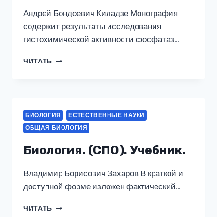
Андрей Бондоевич Киладзе Монография
содержит результаты исследования
гистохимической активности фосфатаз…
ГИСТОЭНЗИМАТИЧЕСКАЯ
ЧИТАТЬ
МОДЕЛЬ
ХЕМОКОММУНИКАЦИИ
ПОЛЕВОК
ПОДСЕМЕЙСТВА
ARVICOLINAE
БИОЛОГИЯ
ЕСТЕСТВЕННЫЕ НАУКИ
(НА
ОБЩАЯ БИОЛОГИЯ
ОСНОВЕ
АКТИВНОСТИ
Биология. (СПО). Учебник.
ФОСФАТАЗ
КОЖНЫХ
ЖЕЛЕЗ).
Владимир Борисович Захаров В краткой и
(АСПИРАНТУРА,
доступной форме изложен фактический…
БАКАЛАВРИАТ,
МАГИСТРАТУРА,
БИОЛОГИЯ.
ЧИТАТЬ
СПЕЦИАЛИТЕТ).
(СПО).