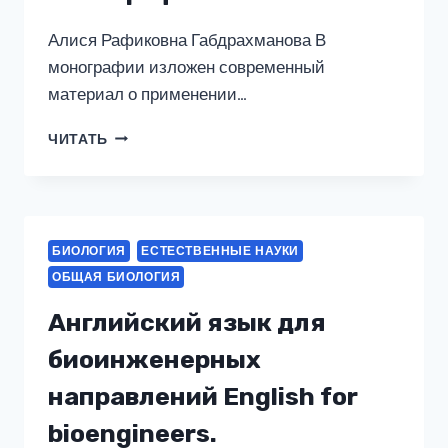
Алися Рафиковна Габдрахманова В
монографии изложен современный
материал о применении…
ЭФФЕКТИВНОСТЬ
ЧИТАТЬ
ПРИМЕНЕНИЯ
БИОЛОГИЧЕСКИ
АКТИВНЫХ
ДОБАВОК
ПРИ
БИОЛОГИЯ
ЕСТЕСТВЕННЫЕ НАУКИ
ФОРМИРОВАНИИ
ОБЩАЯ БИОЛОГИЯ
КАЧЕСТВА
МЯСА
Английский язык для
ЦЫПЛЯТ-
БРОЙЛЕРОВ.
биоинженерных
(АСПИРАНТУРА,
БАКАЛАВРИАТ,
направлений English for
МАГИСТРАТУРА).
bioengineers.
МОНОГРАФИЯ.