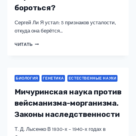
бороться?
Сергей Ли Я устал: 5 признаков усталости,
откуда она берётся…
Я
ЧИТАТЬ
УСТАЛ:
5
ПРИЗНАКОВ
УСТАЛОСТИ,
ОТКУДА
БИОЛОГИЯ
ГЕНЕТИКА
ЕСТЕСТВЕННЫЕ НАУКИ
ОНА
БЕРЁТСЯ
Мичуринская наука против
И
КАК
вейсманизма-морганизма.
С
Законы наследственности
НЕЙ
БОРОТЬСЯ?
Т. Д. Лысенко В 1930-х – 1940-х годах в