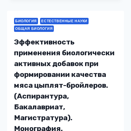
ЭТО
ТАКОЕ
И
БИОЛОГИЯ
ЕСТЕСТВЕННЫЕ НАУКИ
ЗА
ОБЩАЯ БИОЛОГИЯ
ЧТО
ОТВЕЧАЕТ?
Эффективность
КАК
ВОЗДЕЙСТВИЕ
применения биологически
НА
САМЫЙ
активных добавок при
ЗАГАДОЧНЫЙ
формировании качества
КАНАЛ
ТЕЛА
мяса цыплят-бройлеров.
ПОМОЖЕТ
ПРЕОДОЛЕТЬ
(Аспирантура,
ТРЕВОЖНОСТЬ
И
Бакалавриат,
УЛУЧШИТЬ
Магистратура).
САМОЧУВСТВИЕ
Монография.