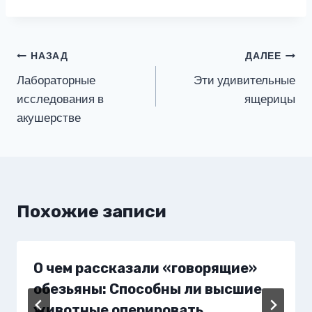
Навигация
НАЗАД
ДАЛЕЕ
Лабораторные
Эти удивительные
по
исследования в
ящерицы
записям
акушерстве
Похожие записи
О чем рассказали «говорящие»
обезьяны: Способны ли высшие
животные оперировать