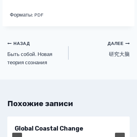
Форматы: PDF
Навигация
НАЗАД
ДАЛЕЕ
Быть собой. Новая
研究大脑
по
теория сознания
записям
Похожие записи
Global Coastal Change