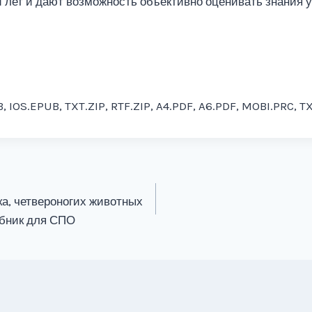
 лет и дают возможность объективно оценивать знания 
, IOS.EPUB, TXT.ZIP, RTF.ZIP, A4.PDF, A6.PDF, MOBI.PRC, T
а, четвероногих животных
чебник для СПО