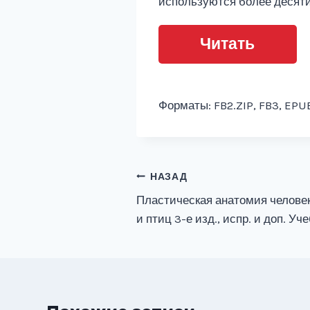
используются более десяти
Читать
Форматы: FB2.ZIP, FB3, EPUB
Навигация
НАЗАД
Пластическая анатомия человек
по
и птиц 3-е изд., испр. и доп. У
записям