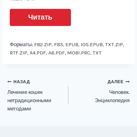
Читать
Форматы: FB2.ZIP, FB3, EPUB, IOS.EPUB, TXT.ZIP,
RTF.ZIP, A4.PDF, A6.PDF, MOBI.PRC, TXT
Навигация
НАЗАД
ДАЛЕЕ
Лечение кошек
Человек.
по
нетрадиционными
Энциклопедия
записям
методами