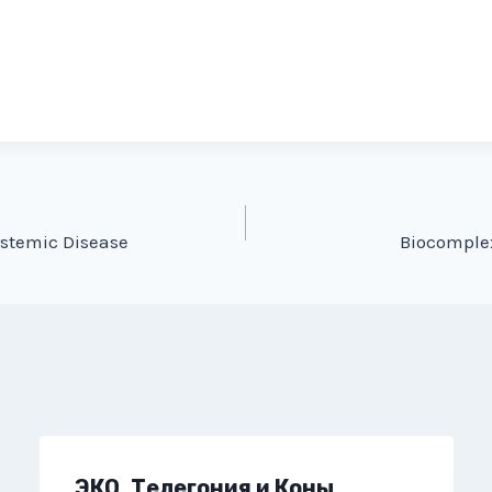
ystemic Disease
Biocomplex
ЭКО, Телегония и Коны