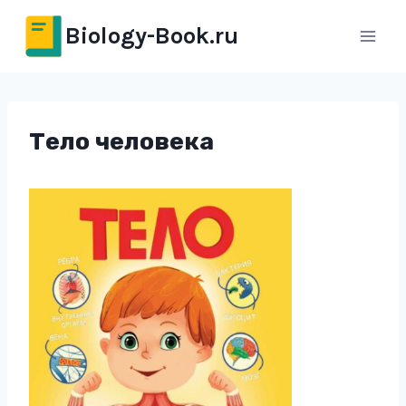
Перейти
Biology-Book.ru
к
содержимому
Тело человека