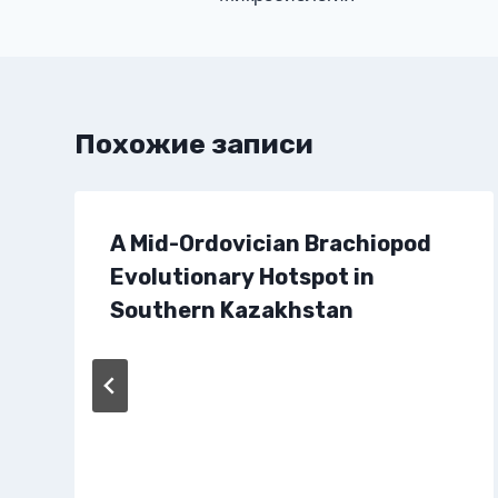
по
записям
Похожие записи
A Mid-Ordovician Brachiopod
Evolutionary Hotspot in
Southern Kazakhstan