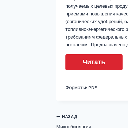
получаемых целевых продук
приемами повышения качес
(органических удобрений, б
топливно-энергетического ре
требованиям федеральных 
поколения. Предназначено 
Читать
Форматы: PDF
Навигация
НАЗАД
Микробиология