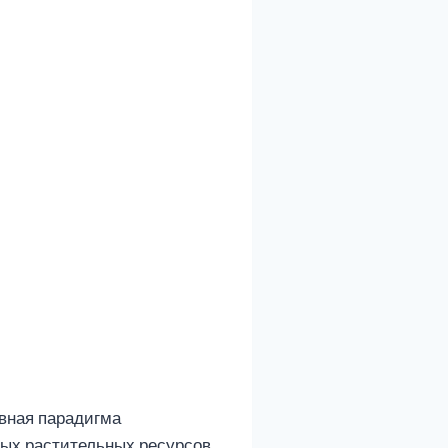
вная парадигма
ных растительных ресурсов.