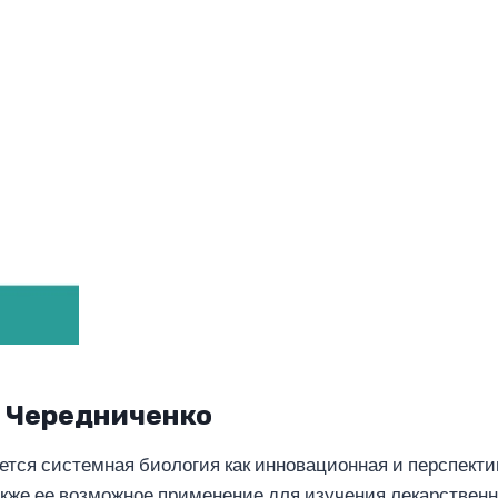
 Чередниченко
тся системная биология как инновационная и перспекти
акже ее возможное применение для изучения лекарствен