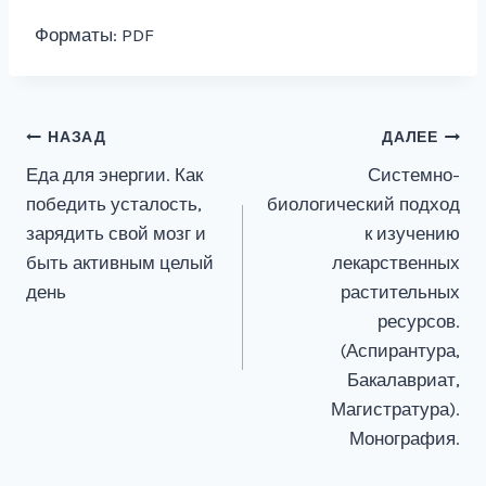
Форматы: PDF
Навигация
НАЗАД
ДАЛЕЕ
Еда для энергии. Как
Системно-
по
победить усталость,
биологический подход
записям
зарядить свой мозг и
к изучению
быть активным целый
лекарственных
день
растительных
ресурсов.
(Аспирантура,
Бакалавриат,
Магистратура).
Монография.