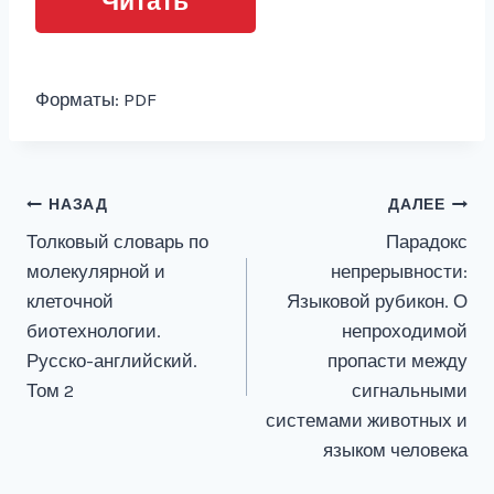
Читать
Форматы: PDF
Навигация
НАЗАД
ДАЛЕЕ
Толковый словарь по
Парадокс
по
молекулярной и
непрерывности:
записям
клеточной
Языковой рубикон. О
биотехнологии.
непроходимой
Русско-английский.
пропасти между
Том 2
сигнальными
системами животных и
языком человека