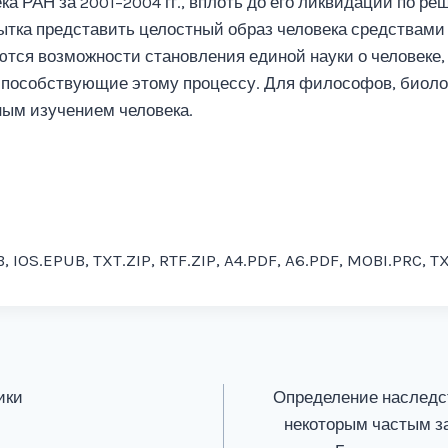
ка РАН за 2001–2004 гг., вплоть до его ликвидации по р
ытка представить целостный образ человека средствами 
ются возможности становления единой науки о человеке
пособствующие этому процессу. Для философов, биолого
ым изучением человека.
, IOS.EPUB, TXT.ZIP, RTF.ZIP, A4.PDF, A6.PDF, MOBI.PRC, T
ики
Определение наследс
некоторым частым з