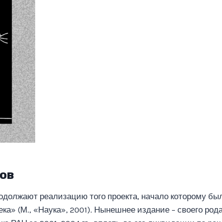
ов
одолжают реализацию того проекта, начало которому бы
а» (М., «Наука», 2001). Нынешнее издание – своего рода 