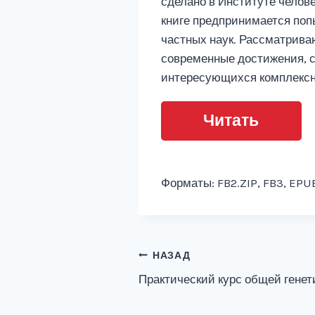
сделано в Институте челове
книге предпринимается поп
частных наук. Рассматрива
современные достижения, с
интересующихся комплексн
Читать
Форматы: FB2.ZIP, FB3, EPUB
Навигация
НАЗАД
Практический курс общей генет
по
записям