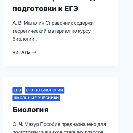
подготовки к ЕГЭ
А. В. Маталин Справочник содержит
теоретический материал по курсу
биологии…
ЕГЭ.
ЧИТАТЬ
БИОЛОГИЯ.
НОВЫЙ
ПОЛНЫЙ
СПРАВОЧНИК
ДЛЯ
ПОДГОТОВКИ
ЕГЭ
ЕГЭ ПО БИОЛОГИИ
К
ШКОЛЬНЫЕ УЧЕБНИКИ
ЕГЭ
Биология
О. Ч. Мазур Пособие предназначено для
подготовки учащихся старших классов…