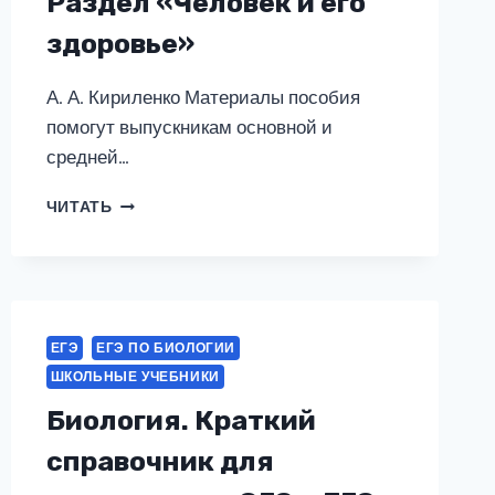
Раздел «Человек и его
здоровье»
А. А. Кириленко Материалы пособия
помогут выпускникам основной и
средней…
БИОЛОГИЯ.
ЧИТАТЬ
ЕГЭ
И
ОГЭ.
РАЗДЕЛ
«ЧЕЛОВЕК
И
ЕГЭ
ЕГЭ ПО БИОЛОГИИ
ЕГО
ШКОЛЬНЫЕ УЧЕБНИКИ
ЗДОРОВЬЕ»
Биология. Краткий
справочник для