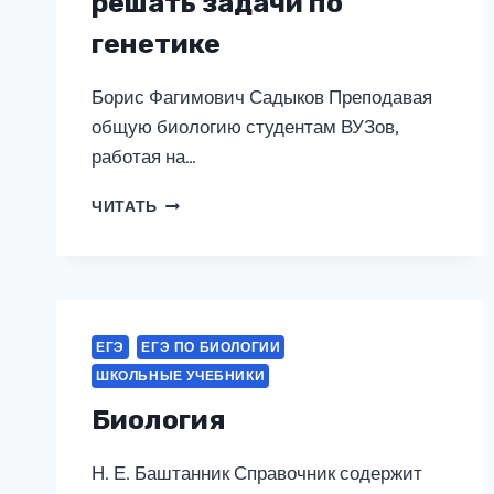
решать задачи по
генетике
Борис Фагимович Садыков Преподавая
общую биологию студентам ВУЗов,
работая на…
КАК
ЧИТАТЬ
БЫСТРО
НАУЧИТЬСЯ
РЕШАТЬ
ЗАДАЧИ
ПО
ГЕНЕТИКЕ
ЕГЭ
ЕГЭ ПО БИОЛОГИИ
ШКОЛЬНЫЕ УЧЕБНИКИ
Биология
Н. Е. Баштанник Справочник содержит