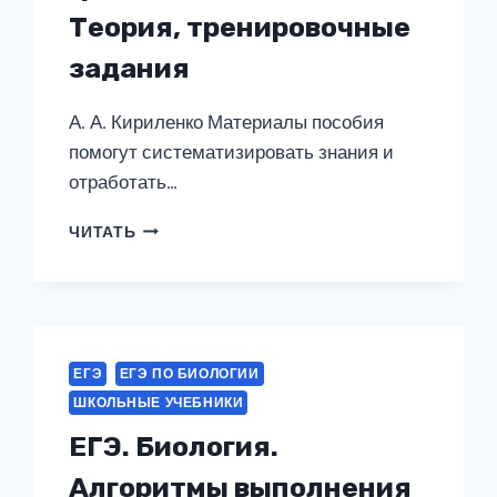
Теория, тренировочные
задания
А. А. Кириленко Материалы пособия
помогут систематизировать знания и
отработать…
БИОЛОГИЯ.
ЧИТАТЬ
ЕГЭ
И
ОГЭ.
РАЗДЕЛ
«РАСТЕНИЯ,
ГРИБЫ,
ЕГЭ
ЕГЭ ПО БИОЛОГИИ
ЛИШАЙНИКИ».
ШКОЛЬНЫЕ УЧЕБНИКИ
ТЕОРИЯ,
ТРЕНИРОВОЧНЫЕ
ЕГЭ. Биология.
ЗАДАНИЯ
Алгоритмы выполнения