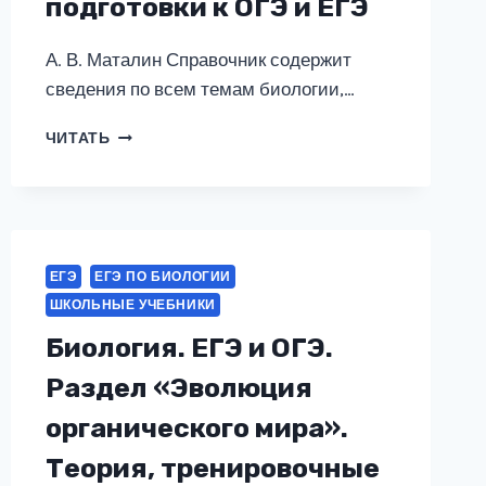
подготовки к ОГЭ и ЕГЭ
А. В. Маталин Справочник содержит
сведения по всем темам биологии,…
БИОЛОГИЯ.
ЧИТАТЬ
КРАТКИЙ
СПРАВОЧНИК
ДЛЯ
ПОДГОТОВКИ
К
ОГЭ
ЕГЭ
ЕГЭ ПО БИОЛОГИИ
И
ШКОЛЬНЫЕ УЧЕБНИКИ
ЕГЭ
Биология. ЕГЭ и ОГЭ.
Раздел «Эволюция
органического мира».
Теория, тренировочные