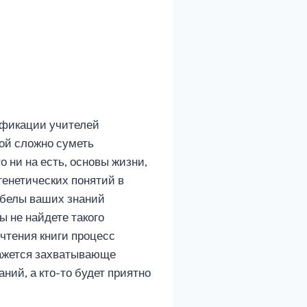
ификации учителей
рой сложно суметь
о ни на есть, основы жизни,
генетических понятий в
обелы ваших знаний
ы не найдете такого
очтения книги процесс
окажется захватывающе
ний, а кто-то будет приятно