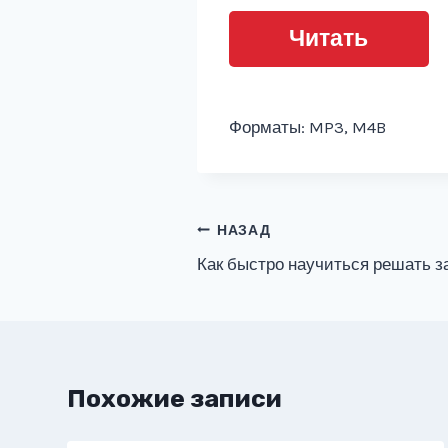
Читать
Форматы: MP3, M4B
Навигация
НАЗАД
Как быстро научиться решать за
по
записям
Похожие записи