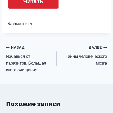
Читать
Форматы: PDF
Навигация
НАЗАД
ДАЛЕЕ
Избавься от
Тайны человеческого
по
паразитов. Большая
мозга
записям
книга очищения
Похожие записи