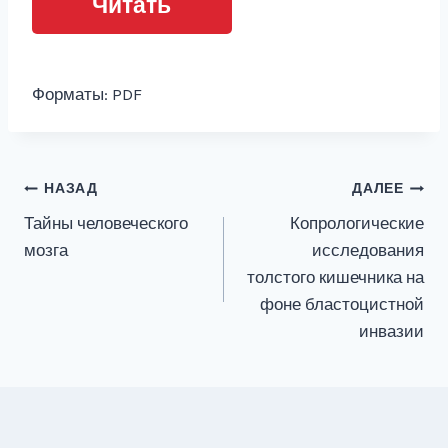
Читать
Форматы: PDF
Навигация
НАЗАД
ДАЛЕЕ
Тайны человеческого
Копрологические
по
мозга
исследования
записям
толстого кишечника на
фоне бластоцистной
инвазии