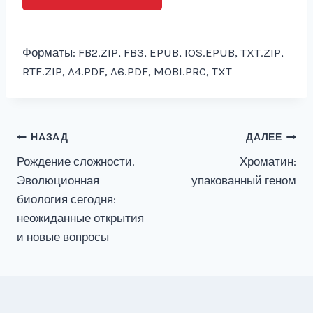
Форматы: FB2.ZIP, FB3, EPUB, IOS.EPUB, TXT.ZIP,
RTF.ZIP, A4.PDF, A6.PDF, MOBI.PRC, TXT
Навигация
НАЗАД
ДАЛЕЕ
Рождение сложности.
Хроматин:
по
Эволюционная
упакованный геном
записям
биология сегодня:
неожиданные открытия
и новые вопросы