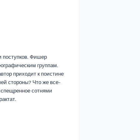
и поступков. Фишер
еографическим группам.
втор приходит к поистине
ей стороны? Что же все-
 испещренное сотнями
актат.