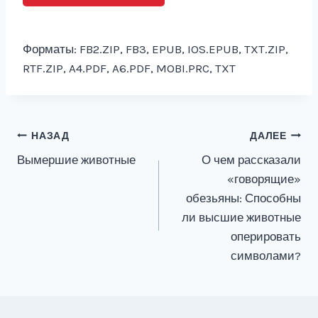
Форматы: FB2.ZIP, FB3, EPUB, IOS.EPUB, TXT.ZIP,
RTF.ZIP, A4.PDF, A6.PDF, MOBI.PRC, TXT
Навигация
НАЗАД
ДАЛЕЕ
Вымершие животные
О чем рассказали
по
«говорящие»
записям
обезьяны: Способны
ли высшие животные
оперировать
символами?