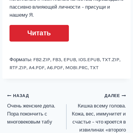
пассивно влияющей личности – присущи и
нашему Я.
Читать
Форматы: FB2.ZIP, FB3, EPUB, IOS.EPUB, TXT.ZIP,
RTF.ZIP, A4.PDF, A6.PDF, MOBI.PRC, TXT
Навигация
НАЗАД
ДАЛЕЕ
Очень женские дела.
Кишка всему голова.
по
Пора покончить с
Кожа, вес, иммунитет и
записям
многовековым табу
счастье – что кроется в
извилинах «второго