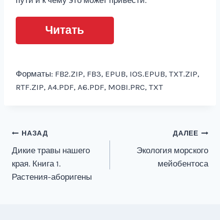
Читать
Форматы: FB2.ZIP, FB3, EPUB, IOS.EPUB, TXT.ZIP,
RTF.ZIP, A4.PDF, A6.PDF, MOBI.PRC, TXT
Навигация
НАЗАД
ДАЛЕЕ
Дикие травы нашего
Экология морского
по
края. Книга 1.
мейобентоса
записям
Растения-аборигены