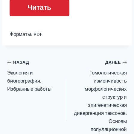
Читать
Форматы: PDF
Навигация
НАЗАД
ДАЛЕЕ
Экология и
Гомологическая
по
биогеография.
изменчивость
записям
Избранные работы
морфологических
структур и
эпигенетическая
дивергенция таксонов:
Основы
популяционной