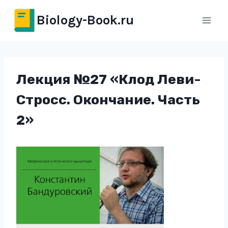
Перейти
Biology-Book.ru
к
содержимому
Лекция №27 «Клод Леви-
Стросс. Окончание. Часть
2»