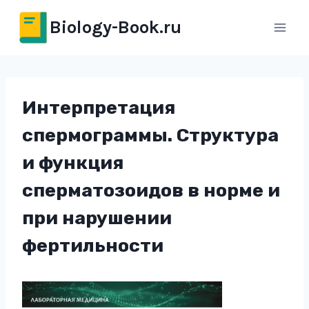
Перейти
Biology-Book.ru
к
содержимому
Интерпретация
спермограммы. Структура
и функция
сперматозоидов в норме и
при нарушении
фертильности