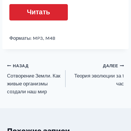
Читать
Форматы: MP3, M4B
Навигация
НАЗАД
ДАЛЕЕ
Сотворение Земли. Как
Теория эволюции за 1
по
живые организмы
час
записям
создали наш мир
Похожие записи