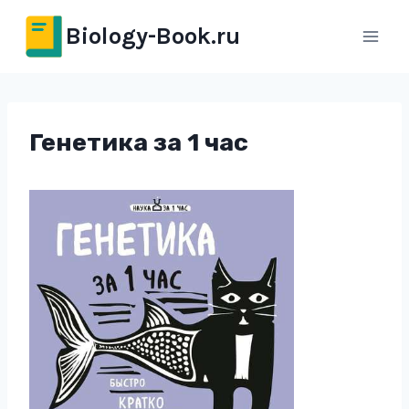
Перейти
Biology-Book.ru
к
содержимому
Генетика за 1 час