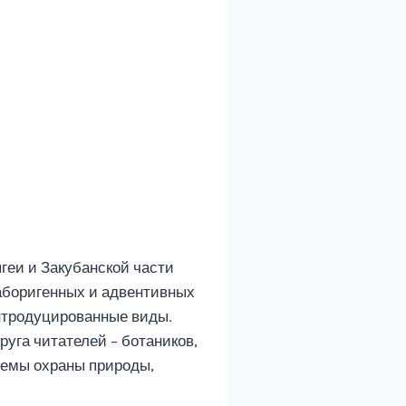
геи и Закубанской части
 аборигенных и адвентивных
нтродуцированные виды.
уга читателей – ботаников,
темы охраны природы,