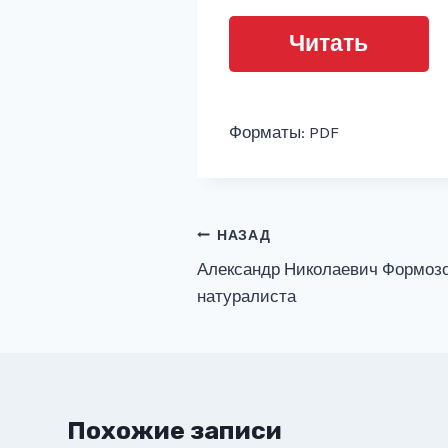
Читать
Форматы: PDF
Навигация
НАЗАД
Александр Николаевич Формозо
по
натуралиста
записям
Похожие записи