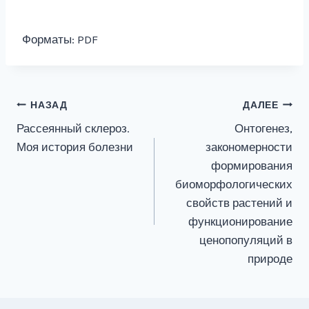
Форматы: PDF
Навигация
НАЗАД
ДАЛЕЕ
Рассеянный склероз.
Онтогенез,
по
Моя история болезни
закономерности
записям
формирования
биоморфологических
свойств растений и
функционирование
ценопопуляций в
природе