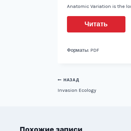
Anatomic Variation is the lo
Читать
Форматы: PDF
Навигация
НАЗАД
Invasion Ecology
по
записям
Похожие записи