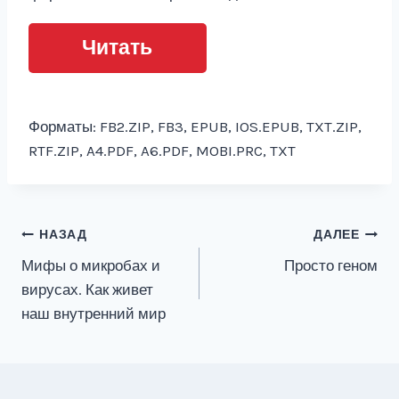
Читать
Форматы: FB2.ZIP, FB3, EPUB, IOS.EPUB, TXT.ZIP,
RTF.ZIP, A4.PDF, A6.PDF, MOBI.PRC, TXT
Навигация
НАЗАД
ДАЛЕЕ
Мифы о микробах и
Просто геном
по
вирусах. Как живет
записям
наш внутренний мир