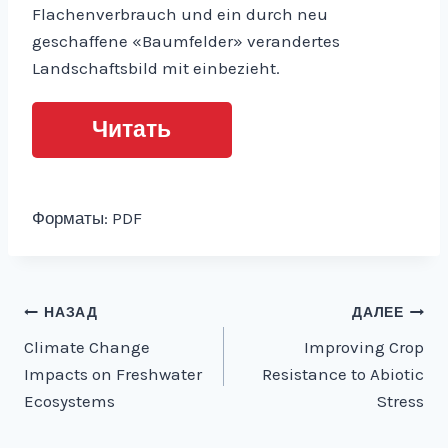
Flachenverbrauch und ein durch neu
geschaffene «Baumfelder» verandertes
Landschaftsbild mit einbezieht.
Читать
Форматы: PDF
Навигация
НАЗАД
ДАЛЕЕ
Climate Change
Improving Crop
по
Impacts on Freshwater
Resistance to Abiotic
записям
Ecosystems
Stress