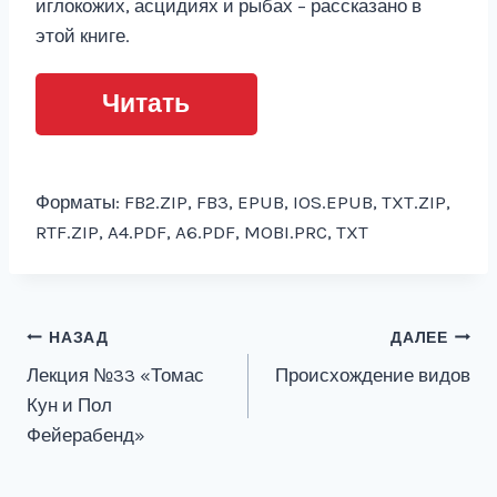
иглокожих, асцидиях и рыбах – рассказано в
этой книге.
Читать
Форматы: FB2.ZIP, FB3, EPUB, IOS.EPUB, TXT.ZIP,
RTF.ZIP, A4.PDF, A6.PDF, MOBI.PRC, TXT
Навигация
НАЗАД
ДАЛЕЕ
Лекция №33 «Томас
Происхождение видов
по
Кун и Пол
записям
Фейерабенд»