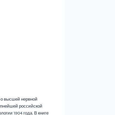
и о высшей нервной
упнейшей российской
огии 1904 года. В книге