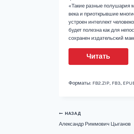
«Такие разные полушария м
века и приоткрывшие многие
устроен интеллект человеко
будет полезна как для непо
сохранен издательский маке
Читать
Форматы: FB2.ZIP, FB3, EPUB
Навигация
НАЗАД
Александр Риммович Цыганов
по