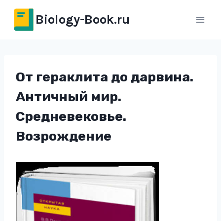
Перейти
Biology-Book.ru
к
содержимому
От гераклита до дарвина.
Античный мир.
Средневековье.
Возрождение