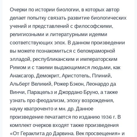
Очерки по истории биологии, в которых автор
делает попытку связать развитие биологических
учений и представлений с философскими,
религиозными и литературными идеями
соответствующих эпох. В данном произведении
вы можете познакомиться с беломраморной
элладой, республиканским и императорским
Римом и с такими выдающимися людьми, как
Анаксагор, Демокрит, Аристотель, Плиний,
Альберт Великий, Рожер Бэкон, Леонардо да
Винчи, Парацельз и Джордано Бруно, а также
узнать про феодализм, эпоху возрождения,
науку кватроченто и мн. др. Данное
произведение печатается по изданию 1936 г. В
комплект очерков входят также произведения
«От Гераклита до Дарвина. Век просвещения» и