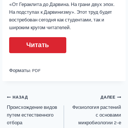
«От Гераклита до Дарвина. На грани двух эпох.
На подступах к Дарвинизму». Этот труд будет
востребован сегодня как студентами, так и
широким кругом читателей.
Читать
Форматы: PDF
Навигация
НАЗАД
ДАЛЕЕ
Происхождение видов
Физиология растений
по
путем естественного
с основами
записям
отбора
микробиологии 2-е