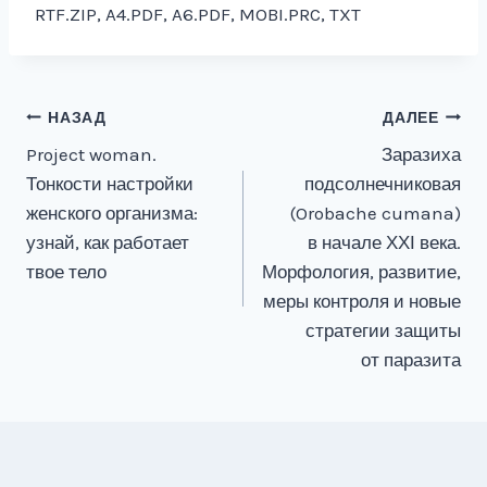
RTF.ZIP, A4.PDF, A6.PDF, MOBI.PRC, TXT
Навигация
НАЗАД
ДАЛЕЕ
Project woman.
Заразиха
по
Тонкости настройки
подсолнечниковая
записям
женского организма:
(Orobache cumana)
узнай, как работает
в начале ХХІ века.
твое тело
Морфология, развитие,
меры контроля и новые
стратегии защиты
от паразита