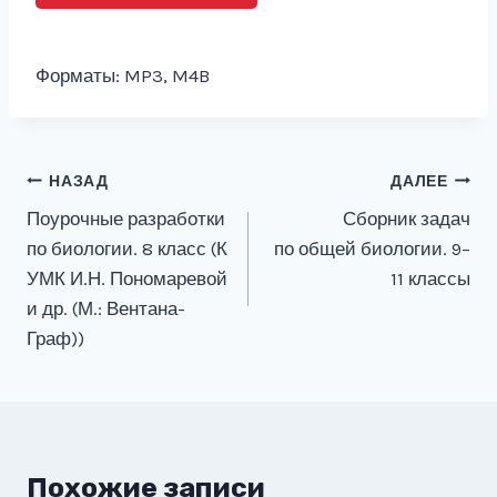
Форматы: MP3, M4B
Навигация
НАЗАД
ДАЛЕЕ
Поурочные разработки
Сборник задач
по
по биологии. 8 класс (К
по общей биологии. 9–
записям
УМК И.Н. Пономаревой
11 классы
и др. (М.: Вентана-
Граф))
Похожие записи