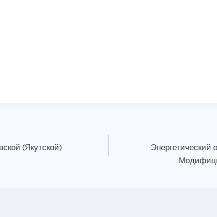
ской (Якутской)
Энергетический 
Модифици