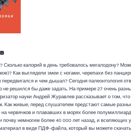
в
р? Сколько калорий в день требовалось мегалодону? Мож
акое)? Как выглядели змеи с ногами, черепахи без панци
ак передвигался и чем дышал? Сегодня палеонтология отв
то не решился бы даже задать. На примере 27 очень раз
ризатор науки Андрей Журавлев рассказывает о том, что
к. Как живые, перед слушателем предстают самые разные
 на червячков и плававших в морях более полумиллиарда
 почву немногим более 40 000 лет назад, и вселяющих у
атериал в виде ПДФ-файла, который вы можете скачать 