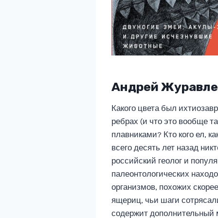
Андрей Журавле
Какого цвета был ихтиозав
ребрах (и что это вообще т
плавниками? Кто кого ел, к
всего десять лет назад ник
российский геолог и популя
палеонтологических находо
организмов, похожих скорее
ящериц, чьи шаги сотрясали
содержит дополнительный м