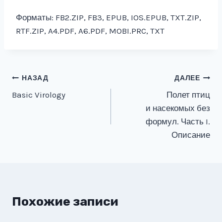
Форматы: FB2.ZIP, FB3, EPUB, IOS.EPUB, TXT.ZIP,
RTF.ZIP, A4.PDF, A6.PDF, MOBI.PRC, TXT
Навигация
НАЗАД
ДАЛЕЕ
Basic Virology
Полет птиц
по
и насекомых без
записям
формул. Часть I.
Описание
Похожие записи