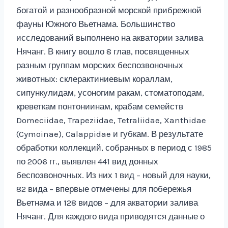
богатой и разнообразной морской прибрежной
фауны Южного Вьетнама. Большинство
исследований выполнено на акватории залива
Нячанг. В книгу вошло 8 глав, посвященных
разным группам морских беспозвоночных
животных: склерактиниевым кораллам,
сипункулидам, усоногим ракам, стоматоподам,
креветкам понтониинам, крабам семейств
Domeciidae, Trapeziidae, Tetraliidae, Xanthidae
(Cymoinae), Calappidae и губкам. В результате
обработки коллекций, собранных в период с 1985
по 2006 гг., выявлен 441 вид донных
беспозвоночных. Из них 1 вид – новый для науки,
82 вида – впервые отмечены для побережья
Вьетнама и 128 видов – для акватории залива
Нячанг. Для каждого вида приводятся данные о