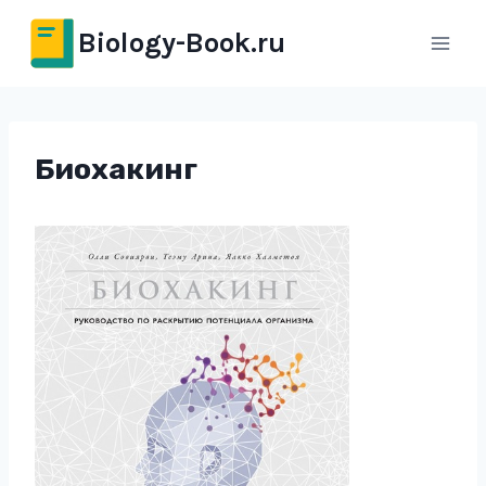
Перейти
Biology-Book.ru
к
содержимому
Биохакинг